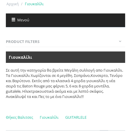
Αρχική
/
Γιουκαλίλι
Μενού
PRODUCT FILTERS
Γιουκαλίλι
Σε αυτή την κατηγορία θα βρείτε Μεγάλη συλλογή απο Γιουκαλίλι.
Τα Γιουκαλίλι Χωρίζονται σε 4 μεγέθη. Σοπράνο,Κονσερτο, Τενόρο
και Βαρύτονο. Εκτός από τα κλασικά 4-χορδα γιουκαλίλι η νέα
σειρά τις Baton Rouge μας φέρνει 5, 6 και 8-χορδα μοντέλα,
guitalele, Ηλεκτρακουστικά ακόμα και με λεπτό σκάφος.
Ανακάλυψέ τα και Πες το με ένα Γιουκαλίλι!!!
Θήκες Βαλιτσες
Γιουκαλίλι
GUITARLELE