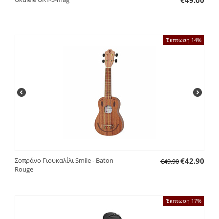
€
49.00
Έκπτωση 14%
Σοπράνο Γιουκαλίλι Smile - Baton
€
42.90
€
49.90
Rouge
Έκπτωση 17%