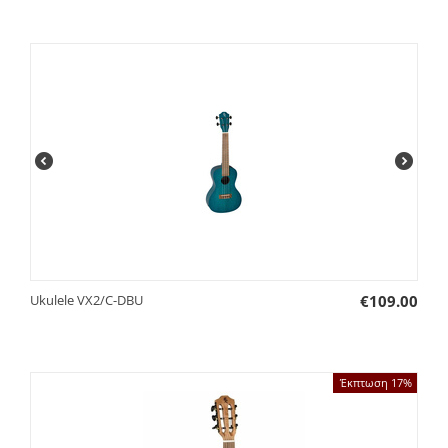
Ukulele VX2/C-DBU
€
109.00
Έκπτωση 17%