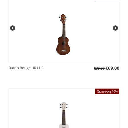
Baton Rouge UR11-S
€
69.00
€
79.00
Έκπτωση 10%