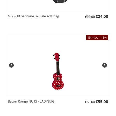
ΝGS-UB baritone ukulele soft bag
€
24.00
€
29.00
Έκπτωση 13%
Baton Rouge NU1S - LADYBUG
€
55.00
€
63.00