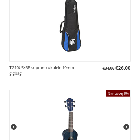
TG10US/BB soprano ukulele 10mm
€
26.00
€
34.00
gigbag
Έκπτωση 9%