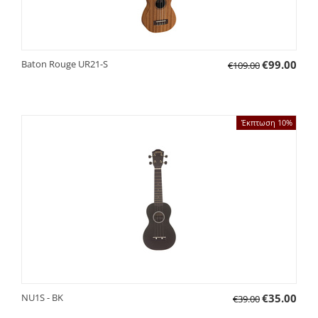
Baton Rouge UR21-S
€
99.00
€
109.00
Έκπτωση 10%
NU1S - BK
€
35.00
€
39.00