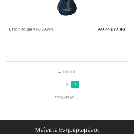
Baton Rouge V1-S DAWN
€
77.90
€
85.90
←
ΠΡΟΗΓ
1
2
3
→
ΕΠΌΜΕΝΟ
Μείνετε Ενημερωμένοι