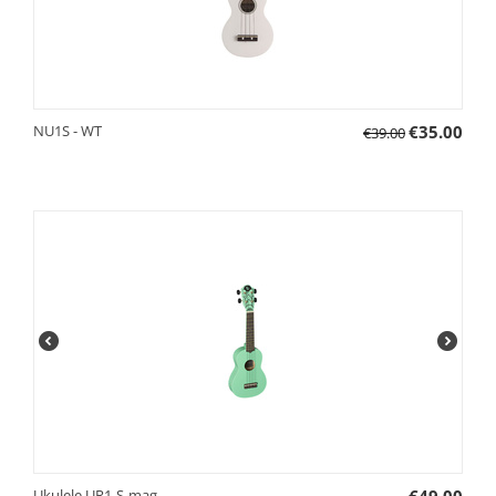
NU1S - WT
€
35.00
€
39.00
Ukulele UR1-S-mag