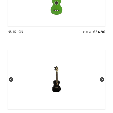
NU1S - GN
€
34.90
€
38.90