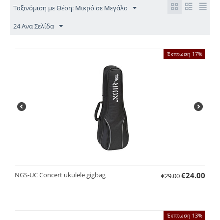
Ταξινόμιση με Θέση: Μικρό σε Μεγάλο
24 Ανα Σελίδα
Έκπτωση 17%
ΝGS-UC Concert ukulele gigbag
€
24.00
€
29.00
Έκπτωση 13%