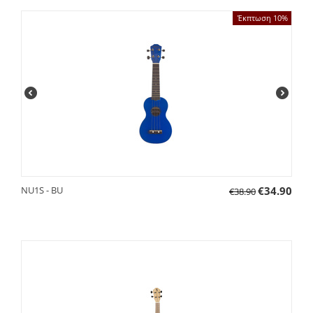
Έκπτωση 10%
NU1S - BU
€
34.90
€
38.90