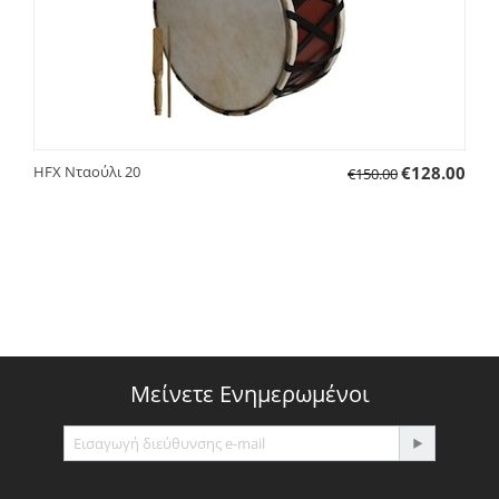
HFX Νταούλι 20
€
128.00
€
150.00
Μείνετε Ενημερωμένοι