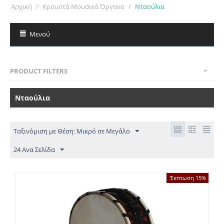
Αρχική
/
Κρουστά Μουσικά Όργανα
/
Νταούλια
Μενού
PRODUCT FILTERS
Νταούλια
Ταξινόμιση με Θέση: Μικρό σε Μεγάλο
24 Ανα Σελίδα
Έκπτωση 15%