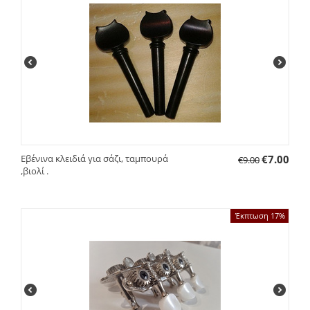
Εβένινα κλειδιά για σάζι, ταμπουρά
€
7.00
€
9.00
,βιολί .
Έκπτωση 17%