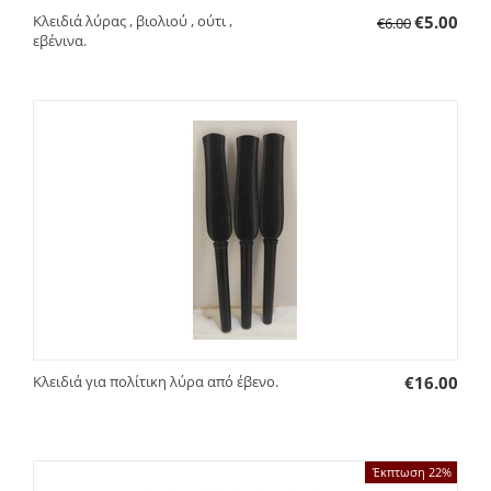
Κλειδιά λύρας , βιολιού , ούτι ,
€
5.00
€
6.00
εβένινα.
Κλειδιά για πολίτικη λύρα από έβενο.
€
16.00
Έκπτωση 22%