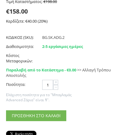
Τιμή Καταστήματος:
€
198.00
€
158.00
Κερδίζετε: €
40.00
(
20
%)
ΚΩΔΙΚΟΣ (SKU):
BG.SK.ADG.2
Διαθεσιμοτητα:
2-5 εργάσιμες ημέρες
Κόστος
Μεταφορικών:
Παραλαβή από το Κατάστημα - €
0.00
>> Αλλαγή Τρόπου
Αποστολής
+
Ποσότητα:
−
Ελάχιστη ποσότητα για το "Μπαγλαμάς
Advanced Ζάρια" είναι
1
".
ΠΡΟΣΘΉΚΗ ΣΤΟ ΚΑΛΆΘΙ