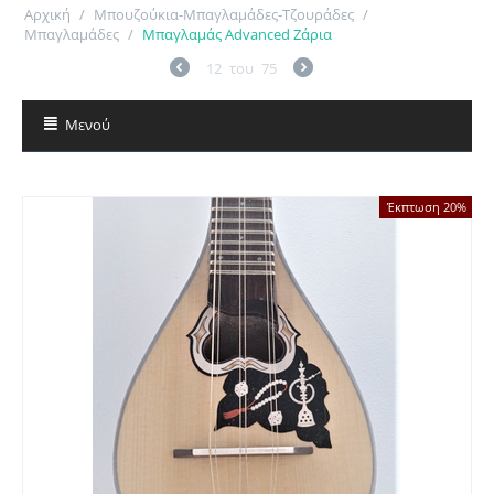
Αρχική
/
Μπουζούκια-Μπαγλαμάδες-Τζουράδες
/
Μπαγλαμάδες
/
Μπαγλαμάς Advanced Ζάρια
12
του
75
Μενού
Έκπτωση 20%